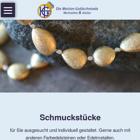
Navigation
Home
überspringen
Aktuelles
Werkstatt
Atelier
Trauring-
Spezial
Video
Über
mich
Schmuckstücke
Meisterstück
für Sie ausgesucht und individuell gestaltet. Gerne auch mit
anderen Farbedelsteinen oder Edelmetallen.
Auszeichnungen