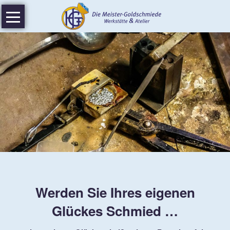
Navigation
Home
überspringen
Aktuelles
Werkstatt
Atelier
Trauring-
Spezial
Video
Über
mich
Werden Sie Ihres eigenen
Glückes Schmied …
Meisterstück
Auszeichnungen